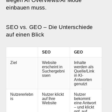
wegen AI Overviews/AI Mode
einbauen muss.
SEO vs. GEO – Die Unterschiede
auf einen Blick
SEO
GEO
Ziel
Website
Inhalte
erscheint in
werden als
Suchergebni
Quelle/Link
ssen
in KI-
Antworten
genutzt
Nutzererlebn
Nutzer klickt
Nutzer
is
auf Ihre
bekommt
Website
eine Antwort
– und klickt
ggf. auf